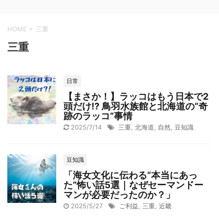
HOME
>
三重
三重
日常
【まさか！】ラッコはもう日本で2
頭だけ!? 鳥羽水族館と北海道の“奇
跡のラッコ”事情
2025/7/14
三重
,
北海道
,
自然
,
豆知識
豆知識
「海女文化に伝わる“本当にあっ
た”怖い話5選｜なぜセーマンドー
マンが必要だったのか？」
2025/5/27
ご利益
,
三重
,
近畿