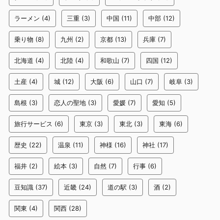
ラーメン
(4)
三重
(3)
中国
(11)
中部
(12)
乗り物
(8)
九州
(2)
京都
(13)
兵庫
(7)
北海道
(4)
北陸
(4)
和歌山
(7)
四国
(12)
土産
(4)
城
(12)
大阪
(6)
山口
(7)
岐阜
(3)
島根
(3)
恋人の聖地
(3)
愛媛
(7)
愛知
(5)
旅行サービス
(6)
東京
(3)
東北
(3)
東海
(6)
歴史
(22)
温泉
(11)
神様
(16)
神社
(17)
福井
(2)
絵本
(3)
自然
(7)
行事
(6)
豆知識
(37)
近畿
(24)
道の駅
(3)
酒
(2)
関東
(4)
関西
(28)