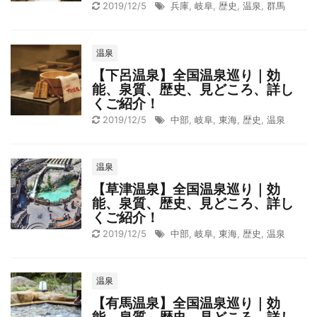
2019/12/5
兵庫
,
岐阜
,
歴史
,
温泉
,
群馬
温泉
【下呂温泉】全国温泉巡り｜効
能、泉質、歴史、見どころ、詳し
くご紹介！
2019/12/5
中部
,
岐阜
,
東海
,
歴史
,
温泉
温泉
【草津温泉】全国温泉巡り｜効
能、泉質、歴史、見どころ、詳し
くご紹介！
2019/12/5
中部
,
岐阜
,
東海
,
歴史
,
温泉
温泉
【有馬温泉】全国温泉巡り｜効