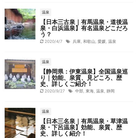
温泉
【日本三古泉｜有馬温泉・道後温
泉・白浜温泉】有名温泉どこだろ
う？
2020/4/7
兵庫
,
和歌山
,
愛媛
,
温泉
温泉
【静岡県：伊東温泉】全国温泉巡
り｜効能、泉質、見どころ、歴
史、詳しくご紹介！
2020/9/27
中部
,
東海
,
温泉
,
静岡
温泉
【日本三名泉｜有馬温泉・草津温
泉・下呂温泉】効能、泉質、歴
史、詳しく紹介！