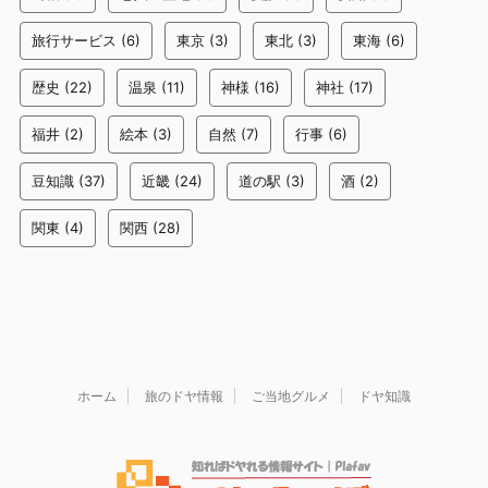
旅行サービス
(6)
東京
(3)
東北
(3)
東海
(6)
歴史
(22)
温泉
(11)
神様
(16)
神社
(17)
福井
(2)
絵本
(3)
自然
(7)
行事
(6)
豆知識
(37)
近畿
(24)
道の駅
(3)
酒
(2)
関東
(4)
関西
(28)
ホーム
旅のドヤ情報
ご当地グルメ
ドヤ知識