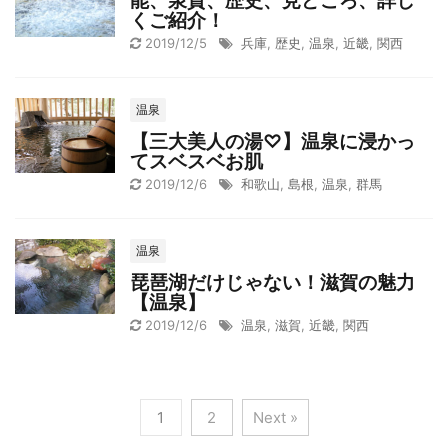
能、泉質、歴史、見どころ、詳し
くご紹介！
2019/12/5
兵庫
,
歴史
,
温泉
,
近畿
,
関西
温泉
【三大美人の湯♡】温泉に浸かっ
てスベスベお肌
2019/12/6
和歌山
,
島根
,
温泉
,
群馬
温泉
琵琶湖だけじゃない！滋賀の魅力
【温泉】
2019/12/6
温泉
,
滋賀
,
近畿
,
関西
1
2
Next »