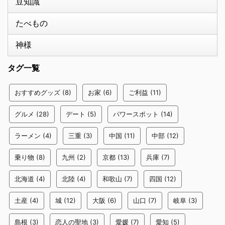
豆知識
たべもの
神様
タグ一覧
おすすめグッズ
(8)
お家
(6)
ご利益
(11)
グルメ
(28)
デート
(5)
パワースポット
(14)
ラーメン
(4)
三重
(3)
中国
(11)
中部
(12)
乗り物
(8)
九州
(2)
京都
(13)
兵庫
(7)
北海道
(4)
北陸
(4)
和歌山
(7)
四国
(12)
土産
(4)
城
(12)
大阪
(6)
山口
(7)
岐阜
(3)
島根
(3)
恋人の聖地
(3)
愛媛
(7)
愛知
(5)