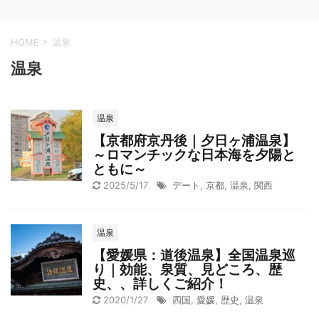
HOME
>
温泉
温泉
温泉
【京都府京丹後｜夕日ヶ浦温泉】
～ロマンチックな日本海を夕陽と
ともに～
2025/5/17
デート
,
京都
,
温泉
,
関西
温泉
【愛媛県：道後温泉】全国温泉巡
り｜効能、泉質、見どころ、歴
史、、詳しくご紹介！
2020/1/27
四国
,
愛媛
,
歴史
,
温泉