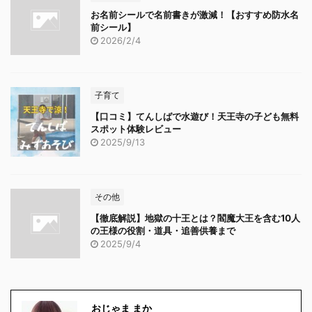
お名前シールで名前書きが激減！【おすすめ防水名
前シール】
2026/2/4
子育て
【口コミ】てんしばで水遊び！天王寺の子ども無料
スポット体験レビュー
2025/9/13
その他
【徹底解説】地獄の十王とは？閻魔大王を含む10人
の王様の役割・道具・追善供養まで
2025/9/4
おじゃま まか