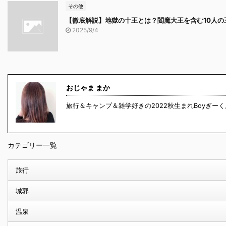
その他
【徹底解説】地獄の十王とは？閻魔大王を含む10人
2025/9/4
おじゃま まか
旅行＆キャンプ＆雑学好きの2022秋生まれBoyぎー
カテゴリー一覧
旅行
城郭
温泉