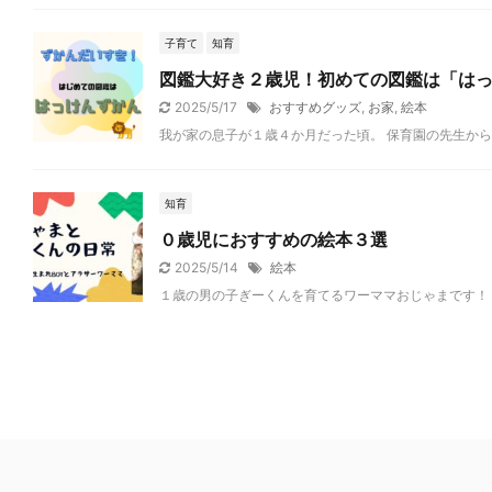
子育て
知育
図鑑大好き２歳児！初めての図鑑は「は
2025/5/17
おすすめグッズ
,
お家
,
絵本
我が家の息子が１歳４か月だった頃。 保育園の先生から
知育
０歳児におすすめの絵本３選
2025/5/14
絵本
１歳の男の子ぎーくんを育てるワーママおじゃまです！ 