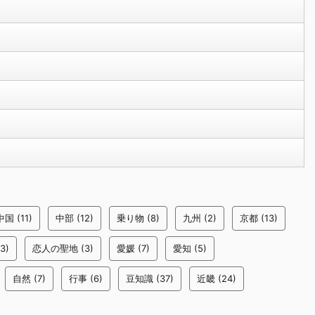
中国
(11)
中部
(12)
乗り物
(8)
九州
(2)
京都
(13)
3)
恋人の聖地
(3)
愛媛
(7)
愛知
(5)
自然
(7)
行事
(6)
豆知識
(37)
近畿
(24)