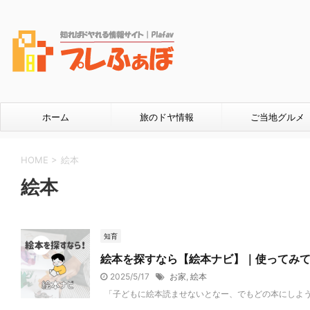
ホーム
旅のドヤ情報
ご当地グルメ
HOME
>
絵本
絵本
知育
絵本を探すなら【絵本ナビ】｜使ってみ
2025/5/17
お家
,
絵本
「子どもに絵本読ませないとなー、でもどの本にしようか