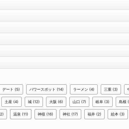
デート
(5)
パワースポット
(14)
ラーメン
(4)
三重
(3)
土産
(4)
城
(12)
大阪
(6)
山口
(7)
岐阜
(3)
島根
(
2)
温泉
(11)
神様
(16)
神社
(17)
福井
(2)
絵本
(3)