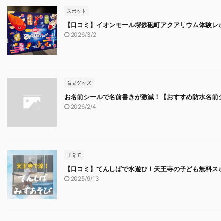
スポット
【口コミ】イオンモール堺鉄砲町アクアリウム体験レポ
2026/3/2
育児グッズ
お名前シールで名前書きが激減！【おすすめ防水名前
2026/2/4
子育て
【口コミ】てんしばで水遊び！天王寺の子ども無料ス
2025/9/13