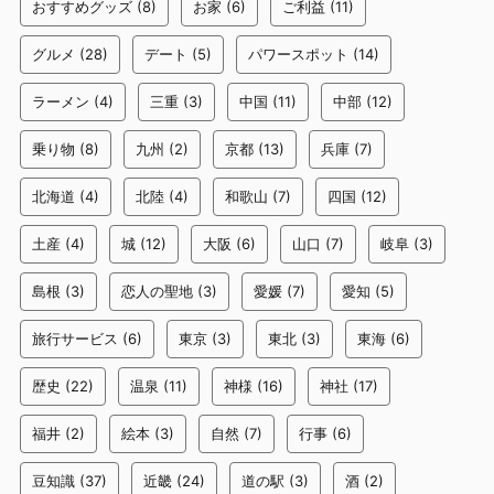
おすすめグッズ
(8)
お家
(6)
ご利益
(11)
グルメ
(28)
デート
(5)
パワースポット
(14)
ラーメン
(4)
三重
(3)
中国
(11)
中部
(12)
乗り物
(8)
九州
(2)
京都
(13)
兵庫
(7)
北海道
(4)
北陸
(4)
和歌山
(7)
四国
(12)
土産
(4)
城
(12)
大阪
(6)
山口
(7)
岐阜
(3)
島根
(3)
恋人の聖地
(3)
愛媛
(7)
愛知
(5)
旅行サービス
(6)
東京
(3)
東北
(3)
東海
(6)
歴史
(22)
温泉
(11)
神様
(16)
神社
(17)
福井
(2)
絵本
(3)
自然
(7)
行事
(6)
豆知識
(37)
近畿
(24)
道の駅
(3)
酒
(2)