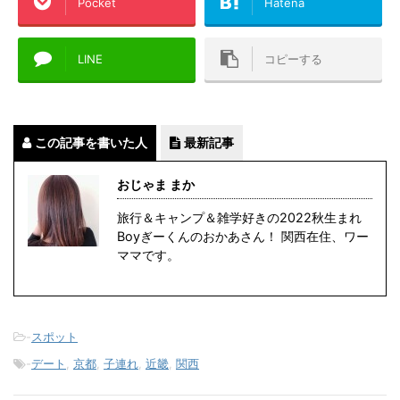
Pocket
Hatena
LINE
コピーする
この記事を書いた人
最新記事
おじゃま まか
旅行＆キャンプ＆雑学好きの2022秋生まれ
Boyぎーくんのおかあさん！ 関西在住、ワー
ママです。
-
スポット
-
デート
,
京都
,
子連れ
,
近畿
,
関西