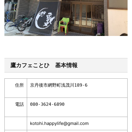
鷹カフェことひ 基本情報
住所
京丹後市網野町浅茂川189-6
電話
080-3624-6890
kotohi.happylife@gmail.com