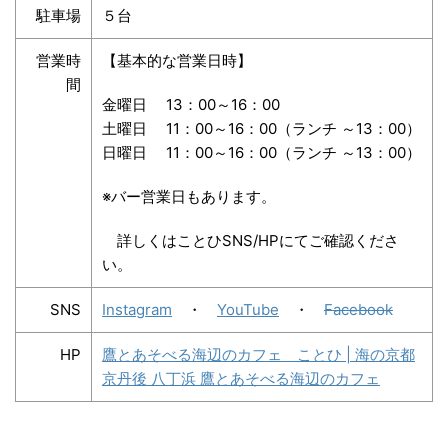
駐車場
５台
営業時
【基本的な営業日時】
間
金曜日
13：00～16：00
土曜日 11：00～16：00（ランチ ～13：00）
日曜日 11：00～16：00（ランチ ～13：00）
※バー営業日もあります。
詳しくはことひSNS/HPにてご確認くださ
い。
SNS
Instagram
・
YouTube
・
Facebook
HP
鷹とあそべる海辺のカフェ ことひ | 海の京都
京丹後 八丁浜 鷹とあそべる海辺のカフェ