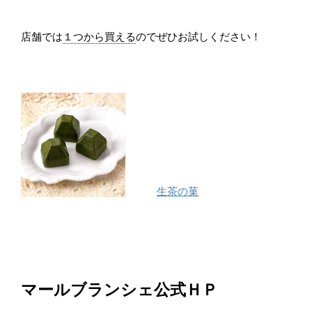
店舗では
１つから買える
のでぜひお試しください！
生茶の菓
マールブランシェ公式ＨＰ