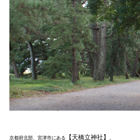
【天橋立神社】
京都府北部、宮津市にある
。