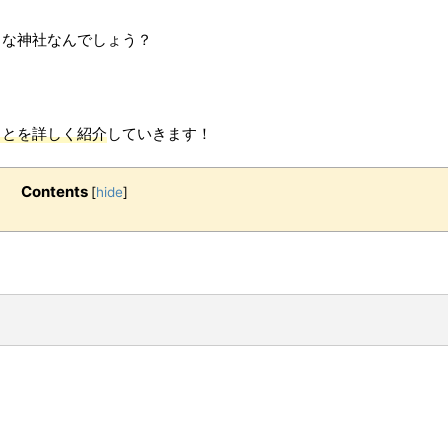
うな神社なんでしょう？
ことを詳しく紹介
していきます！
Contents
[
hide
]