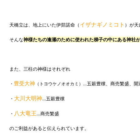
イザナギノミコト
天橋立は、地上にいた伊弉諾命（
）が天
そんな
神様たちの逢瀬のために使われた梯子の中にある神社
また、三柱の神様はそれぞれ
豊受大神
五穀豊穣、商売繁盛、開
・
（トヨウケノオオカミ）…
大川大明神
・
…五穀豊穣
八大竜王
・
…商売繁盛
のご利益があると伝えられています。