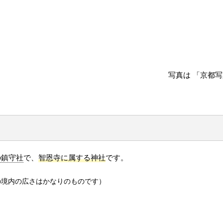
写真は 「京都写真
の鎮守社
で、
智恩寺に属する神社
です。
の境内の広さはかなりのものです）